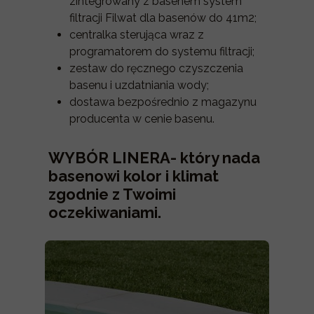
zintegrowany z basenem system
filtracji Filwat dla basenów do 41m2;
centralka sterująca wraz z
programatorem do systemu filtracji;
zestaw do ręcznego czyszczenia
basenu i uzdatniania wody;
dostawa bezpośrednio z magazynu
producenta w cenie basenu.
WYBÓR LINERA- który nada
basenowi kolor i klimat
zgodnie z Twoimi
oczekiwaniami.