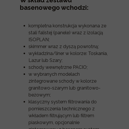
W skład zestawu
basenowego wchodzi:
kompletna konstrukcja wykonana ze
stali falistej (panele) wraz z izolacją
ISOPLAN;
skimmer wraz z dyszą powrotną;
wykładzina/liner w kolorze: Toskania,
Lazur lub Szary;
schody wewnętrzne PACIO;
w wybranych modelach
zintegrowane schody w kolorze
granitowo-szarym lub granitowo-
beżowym;
klasyczny system filtrowania do
pomieszczenia technicznego z
wkładem filtrującym lub filtrem
piaskowym, opcjonalnie