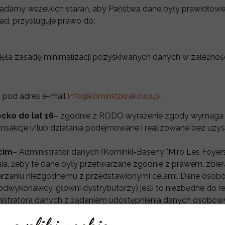
ładamy wszelkich starań, aby Państwa dane były prawidłowe
d, przysługuje prawo do:
jęła zasadę minimalizacji pozyskiwanych danych w zależnośc
 pod adres e-mail
info@kominkizkrakowa.pl
cko do lat 16
– zgodnie z RODO wyrażenie zgody wymaga zg
ransakcje i/lub działania podejmowane i realizowane bez uzy
cim
– Administrator danych (Kominki-Baseny "Miro Les Foyers"
a, żeby te dane były przetwarzane zgodnie z prawem, zbie
rzaniu niezgodnemu z przedstawionymi celami. Dane osob
dwykonawcy, główni dystrybutorzy) jeśli to niezbędne do rea
inistratora danych z żądaniem udostępnienia danych osobo
kie żądanie. W przeciwnym razie żądanie takie zostanie od 
izowana i w przypadku stwierdzenia braku podstaw prawnych