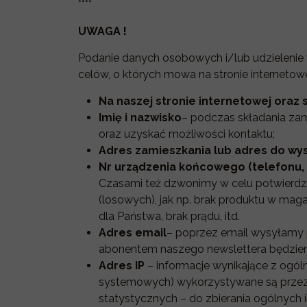
****
UWAGA !
Podanie danych osobowych i/lub udzieleni
celów, o których mowa na stronie internetowe
Na naszej stronie internetowej ora
Imię i nazwisko
– podczas składania zam
oraz uzyskać możliwości kontaktu;
Adres zamieszkania lub adres do wys
Nr urządzenia końcowego (telefonu, s
Czasami też dzwonimy w celu potwierdze
(losowych), jak np. brak produktu w ma
dla Państwa, brak prądu, itd.
Adres email
– poprzez email wysyłamy p
abonentem naszego newslettera będziem
Adres
IP
– informacje wynikające z ogól
systemowych) wykorzystywane są przez 
statystycznych – do zbierania ogólnych i