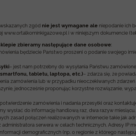
e wskazanych zgód
nie jest wymagane
ale
niepodanie ich b
j www.ortalkominkigazowe.pl i w niniejszym dokumencie (teks
z sklepie zbieramy następujące dane osobowe
:
ówienia będziecie Państwo proszeni o podanie swojego imi
yłki
– jest nam potrzebny do wysyłania Państwu zamówione
martfonu, tabletu, laptopa, etc.)
– zdarza się, że powi
nia zamówienia lub w przypadku nieoczekiwanych zdarzeń l
gazynie, jednocześnie proponując korzystne rozwiązanie, w
otwierdzenie zamówienia i nadania przesyłki oraz kontaktuj
y wysłać do informację handlową raz, dwa razyw miesiącu.
nych zasad połączeń realizowanych w internecie takie jak adr
administratora serwera w celach technicznych. Adresy IP 
nformacji demograficznych (np. o regionie z którego następu