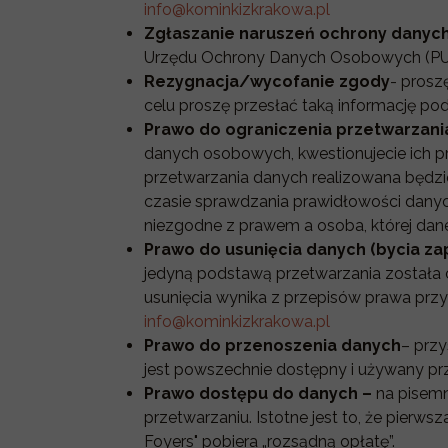
info@kominkizkrakowa.pl
Zgłaszanie naruszeń ochrony dany
Urzędu Ochrony Danych Osobowych (P
Rezygnacja/wycofanie zgody
- prosz
celu proszę przesłać taką informację po
Prawo do ograniczenia przetwarzani
danych osobowych, kwestionujecie ich pr
przetwarzania danych realizowana będzi
czasie sprawdzania prawidłowości danych
niezgodne z prawem a osoba, której dane
Prawo do usunięcia danych (bycia z
jedyną podstawą przetwarzania została 
usunięcia wynika z przepisów prawa przy
info@kominkizkrakowa.pl
Prawo do przenoszenia danych
– przy
jest powszechnie dostępny i używany prze
Prawo dostępu do danych –
na pisem
przetwarzaniu. Istotne jest to, że pierw
Foyers" pobiera „rozsądną opłatę”.