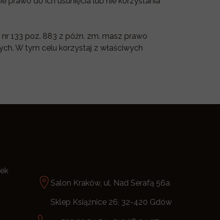
 prawo do ich usunięcia lub nie korzystania
 nr 133 poz. 883 z późn. zm. masz prawo
ych. W tym celu korzystaj z właściwych
tek
Salon Kraków, ul. Nad Serafą 56a
Sklep Książnice 26, 32-420 Gdów