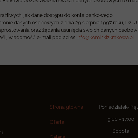
bie Państwo pozostawienia swoich danych osobowych to macie
rażliwych, jak dane dostępu do konta bankowego.
onie danych osobowych z dnia 29 sierpnia 1997 roku, Dz. U.
a, sprostowania oraz żądania usunięcia swoich danych osobow
eślij wiadomość e-mail pod adres
info@kominkizkrakowa.pl
Strona główna
Poniedziałek-Pią
9:00 - 17:00
Oferta
Sobota
 i
Galeria