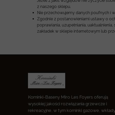
Jeżeli z jakiś względów nie życzycie so
z naszego sklepu.
Nie przechowujemy danych poufnych i w
Zgodnie z postanowieniami ustawy o ochr
poprawiania, uzupełniania, uaktualnieni
zakładek w sklepie internetowym lub prz
Kominki-Baseny Miro Les Foyers oferują
wysokiej jakości rozwiązania grzewcze i
rekreacyjne, w tym kominki gazowe, wkłady