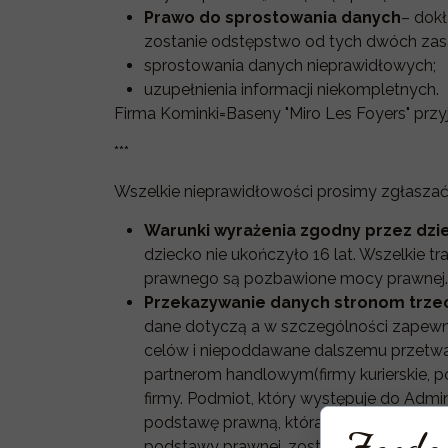
Prawo do sprostowania danych
– dok
zostanie odstępstwo od tych dwóch zasa
sprostowania danych nieprawidłowych;
uzupełnienia informacji niekompletnych.
Firma Kominki=Baseny "Miro Les Foyers" przy
***
Wszelkie nieprawidłowości prosimy zgłaszać
Warunki wyrażenia zgodny przez dzie
dziecko nie ukończyło 16 lat. Wszelkie t
prawnego są pozbawione mocy prawnej.
Przekazywanie danych stronom trze
dane dotyczą a w szczególności zapewni
celów i niepoddawane dalszemu przetwa
partnerom handlowym(firmy kurierskie, po
firmy. Podmiot, który występuje do Adm
podstawę prawną, która usprawiedliwi ta
podstawy prawnej, zostanie ona przeanal