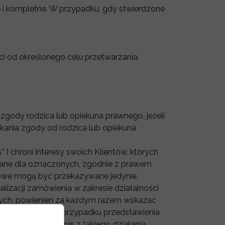
 i kompletne. W przypadku, gdy stwierdzone
i od określonego celu przetwarzania.
ody rodzica lub opiekuna prawnego, jeżeli
skania zgody od rodzica lub opiekuna
 ) chroni interesy swoich Klientów, których
rane dla oznaczonych, zgodnie z prawem
owe mogą być przekazywane jedynie,
lizacji zamówienia w zakresie działalności
wych, powienien za każdym razem wskazać
razu odrzucone. W przypadku przedstawienia
, odrzucona. Zapis z takiego działania