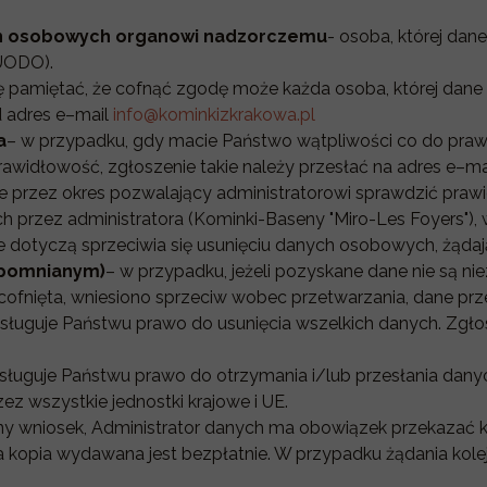
ch osobowych organowi nadzorczemu
- osoba, której da
UODO).
ę pamiętać, że cofnąć zgodę może każda osoba, której d
d adres e–mail
info@kominkizkrakowa.pl
a
– w przypadku, gdy macie Państwo wątpliwości co do praw
awidłowość, zgłoszenie takie należy przesłać na adres e–ma
e przez okres pozwalający administratorowi sprawdzić praw
 przez administratora (Kominki-Baseny "Miro-Les Foyers"), 
 dotyczą sprzeciwia się usunięciu danych osobowych, żądają
apomnianym)
– w przypadku, jeżeli pozyskane dane nie są nie
cofnięta, wniesiono sprzeciw wobec przetwarzania, dane p
sługuje Państwu prawo do usunięcia wszelkich danych. Zgłos
sługuje Państwu prawo do otrzymania i/lub przesłania danyc
z wszystkie jednostki krajowe i UE.
ny wniosek, Administrator danych ma obowiązek przekazać
sza kopia wydawana jest bezpłatnie. W przypadku żądania kol