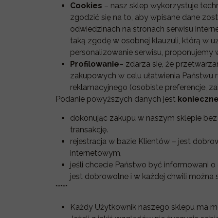
Cookies
– nasz sklep wykorzystuje tec
zgodzić się na to, aby wpisane dane zo
odwiedzinach na stronach serwisu intern
taką zgodę w osobnej klauzuli, którą w 
personalizowanie serwisu, proponujemy w
Profilowanie
– zdarza się, że przetwar
zakupowych w celu ułatwienia Państwu r
reklamacyjnego (osobiste preferencje, zai
Podanie powyższych danych jest
konieczne
dokonując zakupu w naszym sklepie bez 
transakcję.
rejestracja w bazie Klientów – jest dob
internetowym,
jeśli chcecie Państwo być informowani 
jest dobrowolne i w każdej chwili można 
*****
Każdy Użytkownik naszego sklepu ma możl