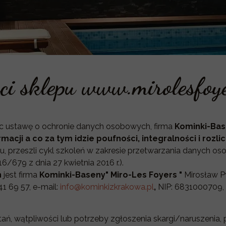
ci sklepu www.mirolesfoye
ąc ustawę o ochronie danych osobowych, firma
Kominki-Base
cji a co za tym idzie poufności, integralności i rozlic
, przeszli cykl szkoleń w zakresie przetwarzania danych 
6/679 z dnia 27 kwietnia 2016 r.).
h
jest firma
Kominki-Baseny" Miro-Les Foyers "
Mirosław Py
41 69 57, e-mail:
info@kominkizkrakowa.pl
,
NIP: 6831000709,
ań, wątpliwości lub potrzeby zgłoszenia skargi/naruszenia, 