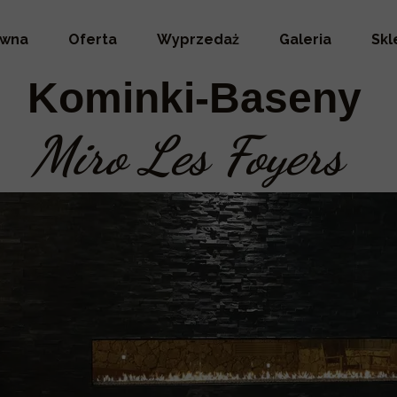
ówna
Oferta
Wyprzedaż
Galeria
Skl
Kominki-Baseny
Miro Les Foyers