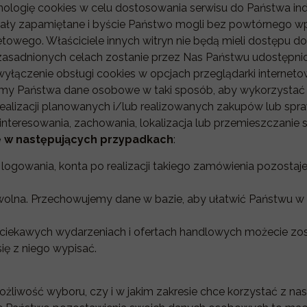
hnologię cookies w celu dostosowania serwisu do Państwa i
stały zapamiętane i byście Państwo mogli bez powtórnego wp
etowego. Właściciele innych witryn nie będą mieli dostępu d
uzasadnionych celach zostanie przez Nas Państwu udostępnion
yłączenie obsługi cookies w opcjach przeglądarki internetow
zamy Państwa dane osobowe w taki sposób, aby wykorzystać 
ealizacji planowanych i/lub realizowanych zakupów lub sp
nteresowania, zachowania, lokalizacja lub przemieszczanie się,
 w następujących przypadkach
:
logowania, konta po realizacji takiego zamówienia pozosta
rowolna. Przechowujemy dane w bazie, aby ułatwić Państwu w
o ciekawych wydarzeniach i ofertach handlowych możecie zo
się z niego wypisać.
iwość wyboru, czy i w jakim zakresie chce korzystać z nasz