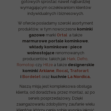
gotowych sprostać nawet najbardziej
wymagającym oczekiwaniom klientów
indywidualnych i biznesowych.
W ofercie posiadamy szeroki asortyment
produktów, w tym nowoczesne
kominki
gazowe
marki
Ortal
a także
marmurowe portale kominkowe
,
wkłady kominkowe
i
piece
wolnostojące
renomowanych
producentów, takich jak
Hark, Defro,
Romotop
czy
Hitze
a także
designerskie
kominki
Arkiane
,
Rocal
,
Traforart
i
Bordelet
oraz
kuchnie
La Nordica
.
Naszą misją jest kompleksowa obsługa
klienta, od doradztwa, przez montaż, aż po
serwis posprzedażowy. Dzięki
zaangażowaniu zdobyliśmy zaufanie wielu
klientów, którzy cenią sobie wysoką jakość