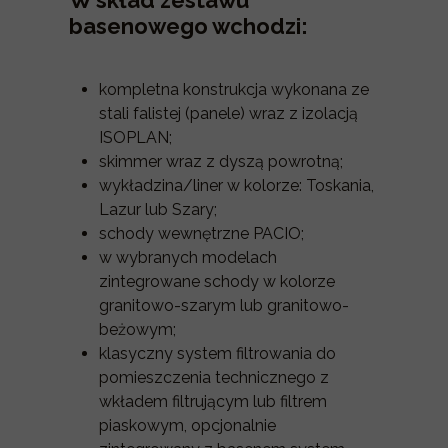
W skład zestawu
basenowego wchodzi:
kompletna konstrukcja wykonana ze
stali falistej (panele) wraz z izolacją
ISOPLAN;
skimmer wraz z dyszą powrotną;
wykładzina/liner w kolorze: Toskania,
Lazur lub Szary;
schody wewnętrzne PACIO;
w wybranych modelach
zintegrowane schody w kolorze
granitowo-szarym lub granitowo-
beżowym;
klasyczny system filtrowania do
pomieszczenia technicznego z
wkładem filtrującym lub filtrem
piaskowym, opcjonalnie