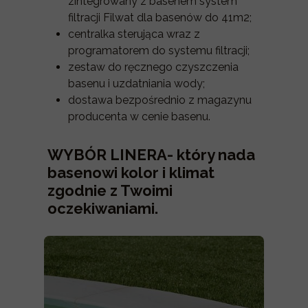
zintegrowany z basenem system
filtracji Filwat dla basenów do 41m2;
centralka sterująca wraz z
programatorem do systemu filtracji;
zestaw do ręcznego czyszczenia
basenu i uzdatniania wody;
dostawa bezpośrednio z magazynu
producenta w cenie basenu.
WYBÓR LINERA- który nada
basenowi kolor i klimat
zgodnie z Twoimi
oczekiwaniami.