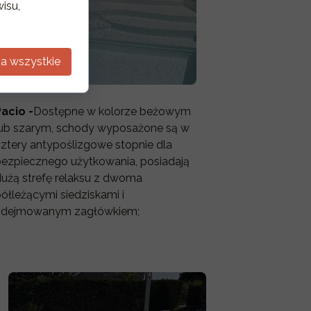
isu,
a wszystkie
acio -
Dostępne w kolorze beżowym
lub szarym, schody wyposażone są w
ztery antypoślizgowe stopnie dla
bezpiecznego użytkowania, posiadają
użą strefę relaksu z dwoma
ółleżącymi siedziskami i
zdejmowanym zagłówkiem;