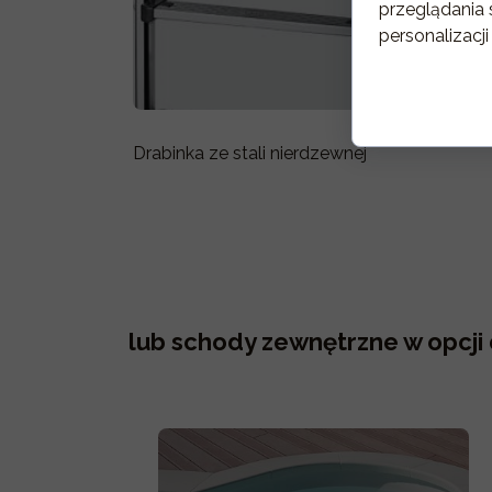
przeglądania 
personalizacji
Drabinka ze stali nierdzewnej
lub schody zewnętrzne w opcji