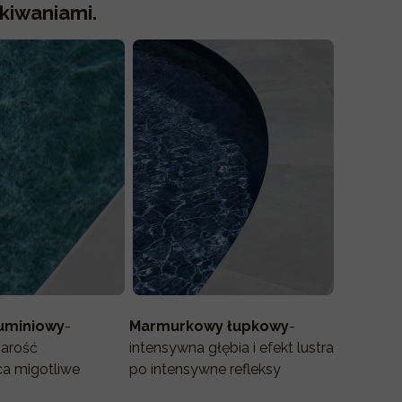
kiwaniami.
luminiowy
-
Marmurkowy łupkowy
-
zarość
intensywna głębia i efekt lustra
a migotliwe
po intensywne refleksy