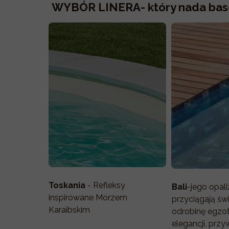
WYBÓR LINERA- który nada basen
Toskania
- Refleksy
Bali
-jego opali
inspirowane Morzem
przyciągają świ
Karaibskim
odrobinę egzo
elegancji, przy