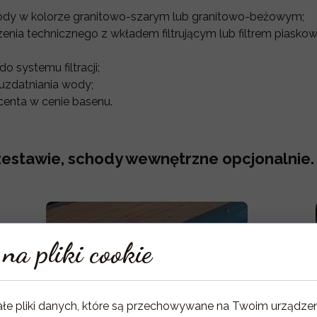
dy w kolorze granitowo-szarym lub granitowo-beżowym;
zenia technicznego z wkładem filtrującym lub filtrem piask
o systemu filtracji;
uzdatniania wody;
enta w cenie basenu.
 zestawie, schody wewnętrzne opcjonalnie.
na pliki cookie
ałe pliki danych, które są przechowywane na Twoim urządze