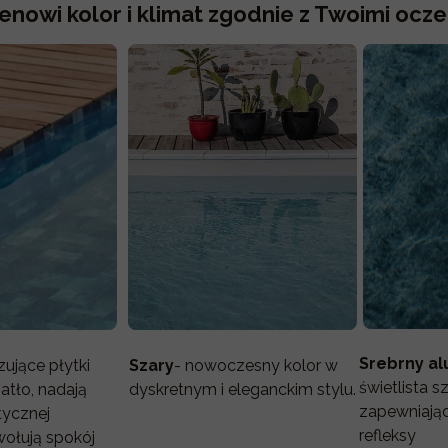
owi kolor i klimat zgodnie z Twoimi ocze
Srebrny a
zujące płytki
Szary
- nowoczesny kolor w
świetlista s
atło, nadają
dyskretnym i eleganckim stylu.
zapewniając
tycznej
refleksy
wołują spokój