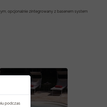
owym, opcjonalnie zintegrowany z basenem system
niu podczas