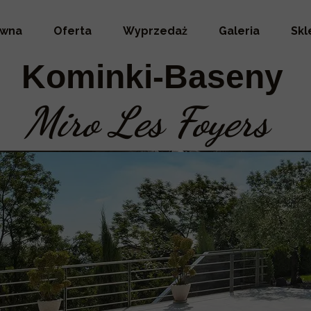
ówna
Oferta
Wyprzedaż
Galeria
Skl
Kominki-Baseny
Miro Les Foyers