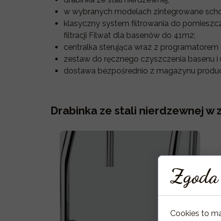
w wybranych modelach zintegrowane scho
klasyczny system filtrowania do pomieszc
filtracji Filwat dla basenów do 41m2;
centralka sterująca wraz z programatorem d
zestaw do ręcznego czyszczenia basenu i 
dostawa bezpośrednio z magazynu produc
Drabinka ze stali nierdzewnej w
Zgoda 
Cookies to m