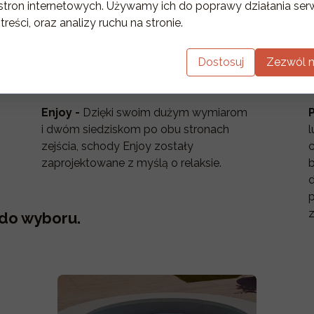
stron internetowych. Używamy ich do poprawy działania serw
 treści, oraz analizy ruchu na stronie.
Dostosuj
Zezwól n
Enjoy -
Dzięki swoim dużym wymiarom
P
i dwóm siedziskom po obu stronach
zejścia, schody Enjoy zostały
c
zaprojektowane z myślą o relaksie.
d
p
 do wyboru.