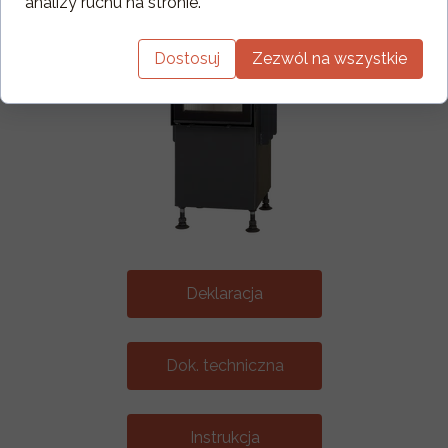
analizy ruchu na stronie.
Dostosuj
Zezwól na wszystkie
Deklaracja
Dok. techniczna
Instrukcja