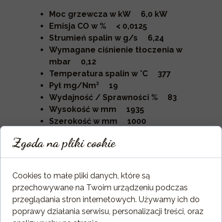
Moc grzewcza w kW 6,0 kW
Emisja CO w % < 0,0125
Strumień spalin w g/s 6,24
Wymagane ciśnienie tłoczenia w
mbar 0,12
Temperatura spalin w °C 377
Pył mg/Nm³ 19
Wydajność / Sprawności % 83
Wysokość w mm 1935
Szerokość w mm 1000
Głębokość w mm 730
Zgoda na pliki cookie
Ciężar w obudowie kaflowej w kg
640
Cookies to małe pliki danych, które są
przechowywane na Twoim urządzeniu podczas
przeglądania stron internetowych. Używamy ich do
poprawy działania serwisu, personalizacji treści, oraz