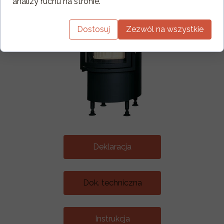
analizy ruchu na stronie.
Dostosuj
Zezwól na wszystkie
Deklaracja
Dok. techniczna
Instrukcja