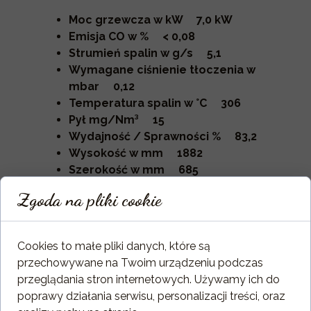
Moc grzewcza w kW 7,0 kW
Emisja CO w % < 0,08
Strumień spalin w g/s 5,1
Wymagane ciśnienie tłoczenia w
mbar 0,12
Temperatura spalin w °C 306
Pył mg/Nm³ 15
Wydajność / Sprawności % 83,2
Wysokość w mm 1882
Szerokość w mm 685
Głębokość w mm 685
Zgoda na pliki cookie
Ciężar w obudowie kaflowej w kg
560
Cookies to małe pliki danych, które są
przechowywane na Twoim urządzeniu podczas
przeglądania stron internetowych. Używamy ich do
poprawy działania serwisu, personalizacji treści, oraz