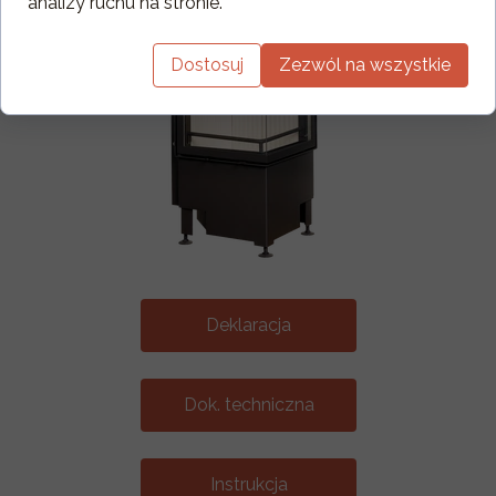
analizy ruchu na stronie.
Dostosuj
Zezwól na wszystkie
Deklaracja
Dok. techniczna
Instrukcja