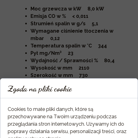
Moc grzewcza w kW 8,0 kW
Emisja CO w % < 0,011
Strumień spalin w g/s 5,1
Wymagane ciśnienie tłoczenia w
mbar 0,12
Temperatura spalin w °C 344
Pył mg/Nm³ 23
Wydajność / Sprawności % 80,4
Wysokość w mm 2110
Szerokość w mm 730
Głębokość w mm 730
Zgoda na pliki cookie
Ciężar w obudowie kaflowej w kg
537
Cookies to małe pliki danych, które są
przechowywane na Twoim urządzeniu podczas
przeglądania stron internetowych. Używamy ich do
poprawy działania serwisu, personalizacji treści, oraz