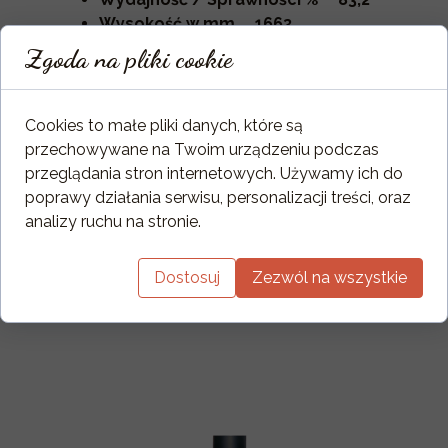
Wysokość w mm 1663
Szerokość w mm 685
Zgoda na pliki cookie
Głębokość w mm 685
Ciężar w obudowie kaflowej w kg
417
Cookies to małe pliki danych, które są
przechowywane na Twoim urządzeniu podczas
przeglądania stron internetowych. Używamy ich do
poprawy działania serwisu, personalizacji treści, oraz
analizy ruchu na stronie.
Dostosuj
Zezwól na wszystkie