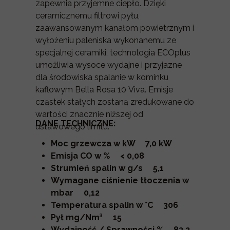
zapewnia przyjemne ciepło. Dzięki
ceramicznemu filtrowi pyłu,
zaawansowanym kanałom powietrznym i
wyłożeniu paleniska wykonanemu ze
specjalnej ceramiki, technologia ECOplus
umożliwia wysoce wydajne i przyjazne
dla środowiska spalanie w kominku
kaflowym Bella Rosa 10 Viva. Emisje
cząstek stałych zostaną zredukowane do
wartości znacznie niższej od
DANE TECHNICZNE:
ustawowego limitu.
Moc grzewcza w kW 7,0 kW
Emisja CO w % < 0,08
Strumień spalin w g/s 5,1
Wymagane ciśnienie tłoczenia w
mbar 0,12
Temperatura spalin w °C 306
Pył mg/Nm³ 15
Wydajność / Sprawności % 83,2