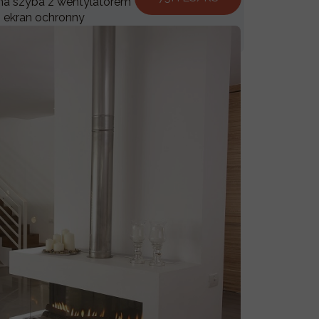
a szyba z wentylatorem
ekran ochronny