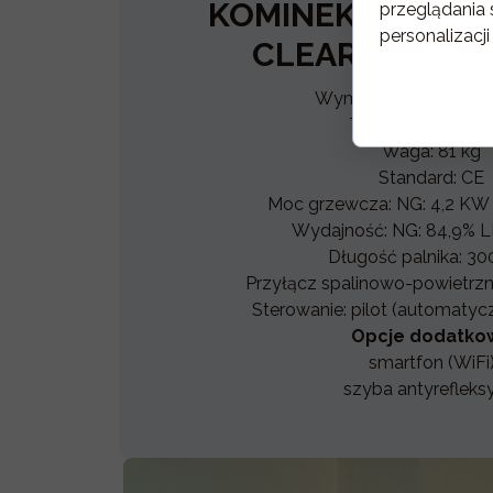
KOMINEK GAZOW
przeglądania 
personalizacji
CLEAR 40H90 
Wymiary: 468x305x
Typ gazu: LPG /
Waga: 81 kg
Standard: CE
Moc grzewcza: NG: 4,2 KW
Wydajność: NG: 84,9% L
Długość palnika: 3
Przyłącz spalinowo-powietrz
Sterowanie: pilot (automatyc
Opcje dodatko
smartfon (WiFi
szyba antyrefleks