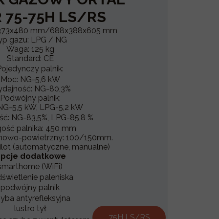
 75-75H LS/RS
x373x480 mm/688x388x605 mm
yp gazu: LPG / NG
Waga: 125 kg
Standard: CE
Pojedynczy palnik:
Moc: NG-5,6 kW
dajność: NG-80,3%
Podwójny palnik:
NG-5,5 kW, LPG-5,2 kW
ć: NG-83,5%, LPG-85,8 %
ość palnika: 450 mm
inowo-powietrzny: 100/150mm.
ilot (automatyczne, manualne)
pcje dodatkowe
smarthome (WiFi)
świetlenie paleniska
podwójny palnik
yba antyrefleksyjna
lustro tył
75H LS/RS