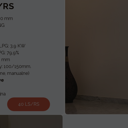
/RS
50 mm
NG
LPG: 3,9 KW
PG: 79,9%
00 mm
ny: 100/150mm.
zne, manualne)
we
jna
40 LS/RS