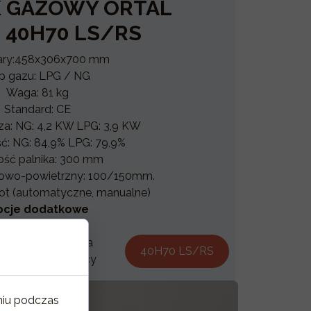
 GAZOWY ORTAL
 40H70 LS/RS
ry:458x306x700 mm
p gazu: LPG / NG
Waga: 81 kg
Standard: CE
a: NG: 4,2 KW LPG: 3,9 KW
ć: NG: 84,9% LPG: 79,9%
ość palnika: 300 mm
inowo-powietrzny: 100/150mm.
lot (automatyczne, manualne)
pcje dodatkowe
smartfon (WiFi)
ba antyrefleksyjna
40H70 LS/RS
an zabezpieczający
niu podczas