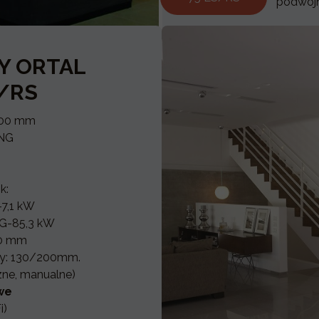
podwójn
Y ORTAL
S/RS
400 mm
 NG
k:
7,1 kW
G-85,3 kW
00 mm
ny: 130/200mm.
zne, manualne)
we
i)