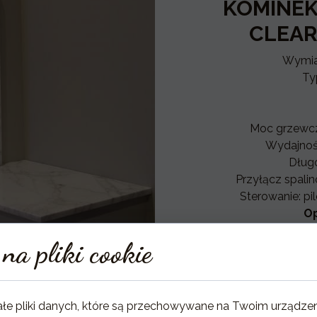
KOMINEK
CLEAR
Wymia
Ty
Moc grzewcz
Wydajnoś
Dług
Przyłącz spal
Sterowanie: pi
O
na pliki cookie
szy
ekr
ałe pliki danych, które są przechowywane na Twoim urządze