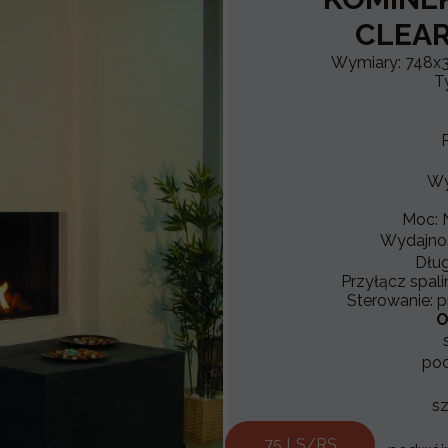
CLEAR
Wymiary: 748
T
Wy
Moc: 
Wydajnoś
Dług
Przyłącz spal
Sterowanie: p
O
pod
sz
75 LS/RS