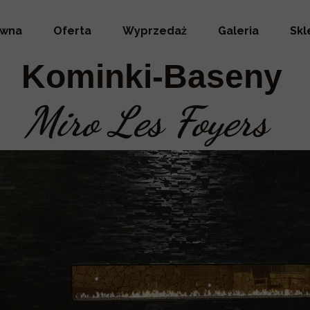
ówna
Oferta
Wyprzedaż
Galeria
Skl
Kominki-Baseny
Miro Les Foyers