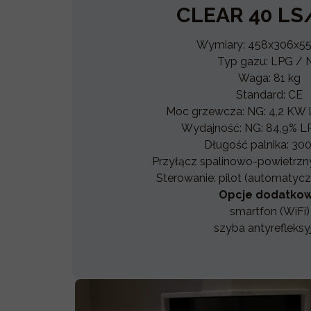
CLEAR 40 LS
Wymiary: 458x306x5
Typ gazu: LPG / 
Waga: 81 kg
Standard: CE
Moc grzewcza: NG: 4,2 KW 
Wydajność: NG: 84,9% L
Długość palnika: 3
Przyłącz spalinowo-powietrz
Sterowanie: pilot (automatyc
Opcje dodatko
smartfon (WiFi)
szyba antyrefleksy