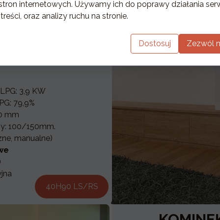
Y ORTAL
stron internetowych. Używamy ich do poprawy działania serw
 treści, oraz analizy ruchu na stronie.
LS/RS
Dostosuj
Zezwól n
900 mm
 NG
 LPG: 3,9 KW
PG: 79,9%
00 mm
ny: 100/150mm.
zne, manualne)
we
)
yjna
40H90 LS/RS
KOMINE