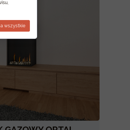
isu,
a wszystkie
K GAZOWY ORTAL