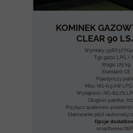
KOMINEK GAZOW
CLEAR 90 L
Wymiary: 958X377X
Typ gazu: LPG /
Waga: 125 kg
Standard: CE
Pojedynczy palni
Moc: NG-6,9 kW LPG-
Wydajność: NG-82,2% LP
Długość palnika: 7
Przyłącz spalinowo-powietrz
Sterowanie: pilot (automatyc
Opcje dodatko
smarthome (WiF