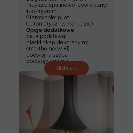
Przyłącz spalinowo-powietrzny:
100/150mm.
Sterowanie: pilot
(automatyczne, manualne)
Opcje dodatkowe
baza(podstawa)
płaski okap dekoracyjny
smarthome(WiFi)
podwójna szyba
podwójny palnik
Circle 270