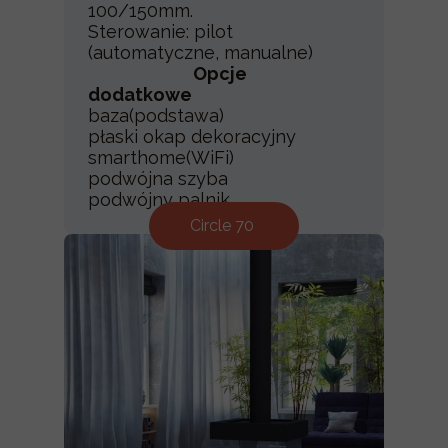
100/150mm.
Sterowanie: pilot
(automatyczne, manualne)
Opcje
dodatkowe
baza(podstawa)
płaski okap dekoracyjny
smarthome(WiFi)
podwójna szyba
podwójny palnik
Circle 70