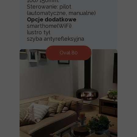
100/150mm.
Sterowanie: pilot
(automatyczne, manualne)
Opcje dodatkowe
smarthome(WiFi)
lustro tył
szyba antyrefleksyjna
Oval 80