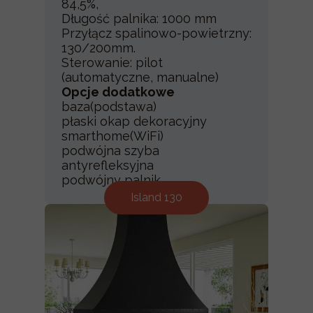
84,5%,
Długość palnika: 1000 mm
Przyłącz spalinowo-powietrzny:
130/200mm.
Sterowanie: pilot
(automatyczne, manualne)
Opcje dodatkowe
baza(podstawa)
płaski okap dekoracyjny
smarthome(WiFi)
podwójna szyba
antyrefleksyjna
podwójny palnik
Island 130