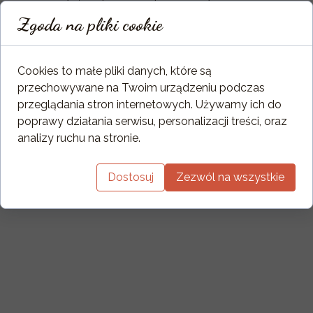
130/200mm.
Zgoda na pliki cookie
Sterowanie: pilot (automatyczne,
manualne)
Cookies to małe pliki danych, które są
przechowywane na Twoim urządzeniu podczas
przeglądania stron internetowych. Używamy ich do
poprawy działania serwisu, personalizacji treści, oraz
analizy ruchu na stronie.
Dostosuj
Zezwól na wszystkie