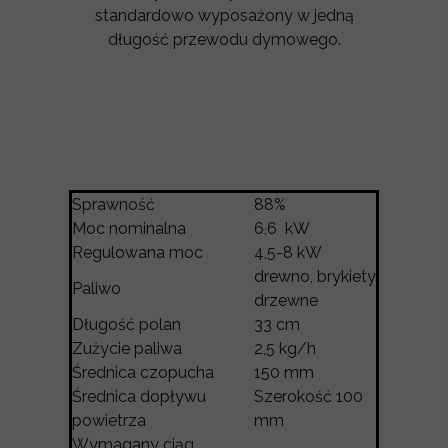
standardowo wyposażony w jedną
długość przewodu dymowego.
Sprawność
88%
Moc nominalna
6,6 kW
Regulowana moc
4,5-8 kW
drewno, brykiety
Paliwo
drzewne
Długość polan
33 cm
Zużycie paliwa
2,5 kg/h
Średnica czopucha
150 mm
Średnica dopływu
Szerokość 100
powietrza
mm
Wymagany ciąg