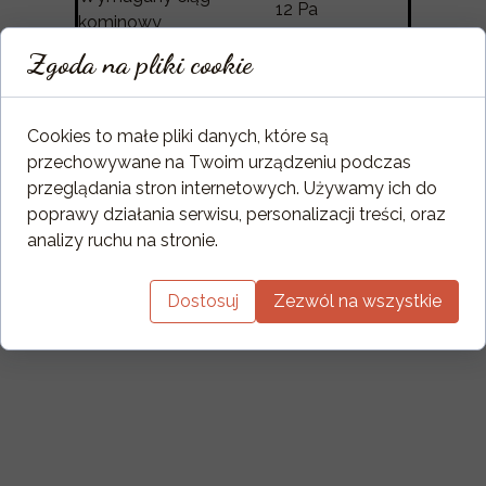
12 Pa
kominowy
Waga
113 kg
Zgoda na pliki cookie
Emisja CO w spalinach
0,10%
(przy 13% O2)
Emisja NOx w spalinach
Cookies to małe pliki danych, które są
99 mg/Nm3
(przy 13% O2)
przechowywane na Twoim urządzeniu podczas
Emisje OGC w spalinach
przeglądania stron internetowych. Używamy ich do
67 mg/Nm3
(przy 13% O2)
poprawy działania serwisu, personalizacji treści, oraz
Pył w spalinach (przy
analizy ruchu na stronie.
13,7 mg/Nm3
13% O2)
Dostosuj
Zezwól na wszystkie