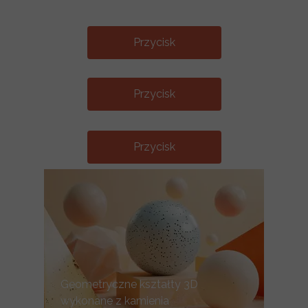
Przycisk
Przycisk
Przycisk
Geometryczne kształty 3D
wykonane z kamienia