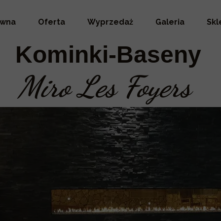
ówna
Oferta
Wyprzedaż
Galeria
Skl
Kominki-Baseny
Miro Les Foyers