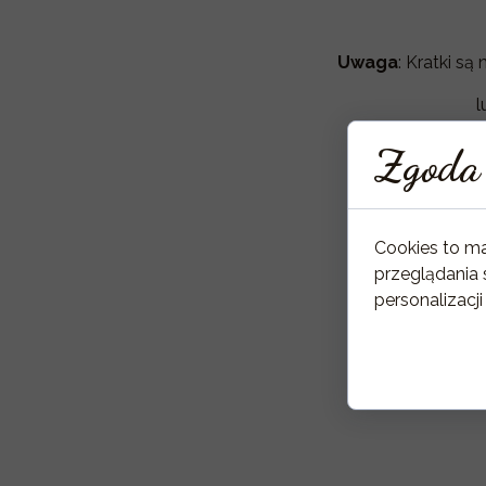
Uwaga
: Kratki s
l
Zgoda 
Cookies to m
przeglądania 
personalizacji