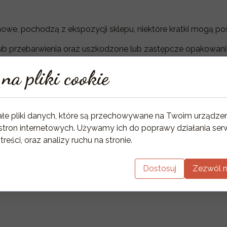
ą nowe, pochodzą z ekspozycji sklepu, niektóre kratki mogą po
ub przebarwienia oraz uszkodzone lub zastępcze opakowani
na pliki cookie
ałe pliki danych, które są przechowywane na Twoim urządze
stron internetowych. Używamy ich do poprawy działania serw
 treści, oraz analizy ruchu na stronie.
Dostosuj
Zezwól n