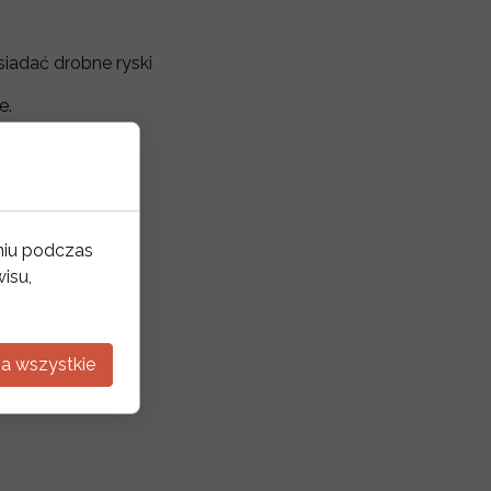
siadać drobne ryski
e.
niu podczas
isu,
a wszystkie