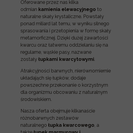
Oferowane przez nas kilka
odmian
kamienia elewacyjnego
to
naturalne skały krystaliczne. Powstały
ponad miliard lat temu, w wyniku silnego
sprasowania i przetopienia w formę skały
metamorficznej. Dzięki dużej zawartości
kwarcu oraz łatwemu oddzielaniu się na
regularne, wąskie pasy, nazwane
zostały
łupkami kwarcytowymi
.
Atrakcyjności barwnych, nierównomiernie
układająch się łupków, dodaje
powszechne przekonanie o korzystnym
dla organizmu obcowaniu z naturalnym
środowiskiem.
Nasza oferta obejmuje kilkanaście
różnobarwnych zestawów
naturalnego
łupka kwarcowego
, a
także
łupek marmurowy i