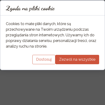
Tlenek węgla (CO mg/m3) 1936
Zgoda na pliki cookie
Tlenki azotu (NOx mg/m3) 35
Certyfikaty/Zgodność
Cookies to małe pliki danych, które są
przechowywane na Twoim urządzeniu podczas
Zgodność ze standardami EKOPROJEKTU ✓
przeglądania stron internetowych. Używamy ich do
poprawy działania serwisu, personalizacji treści, oraz
analizy ruchu na stronie.
Dodatkowe Informacje
Z uwagi na ręczną obróbkę każdego wkładu zarówno
waga jak i wymiary mogą nieznacznie różnić się od
Dostosuj
Zezwól na wszystkie
podanych