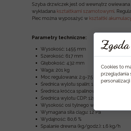
Szyba drzwiczek jest od wewnątrz owiewana 
wykładana
kształtkami szamotowymi
. Regul
Piec można wyposażyć w
kształtki akumulac
Parametry techniczne:
Zgoda 
Wysokość: 1455 mm
Szerokość: 617 mm
Głębokość: 432 mm
Cookies to m
Waga: 201 kg
przeglądania 
Moc regulowana: 2,9-7,5 kW
personalizacji
Średnica wylotu spalin: 150 mm
Średnica króćca spalinowego: 150 mm
Średnica wylotu CDP: 125 mm
Wysokość osi tylnego wylotu spalin: 12
Wymagana siła ciągu: 12 Pa
Wydajność: 80,6 %
Spalanie drewna (kg/godz.): 1,6 kg/h