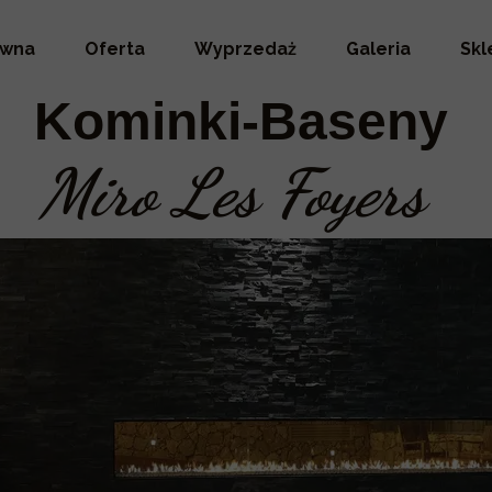
ówna
Oferta
Wyprzedaż
Galeria
Skl
Kominki-Baseny
Miro Les Foyers