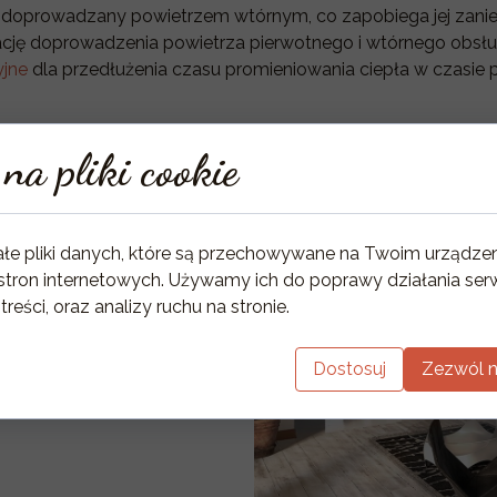
doprowadzany powietrzem wtórnym, co zapobiega jej zaniec
ację doprowadzenia powietrza pierwotnego i wtórnego obsłu
yjne
dla przedłużenia czasu promieniowania ciepła w czasie 
na pliki cookie
ałe pliki danych, które są przechowywane na Twoim urządze
stron internetowych. Używamy ich do poprawy działania serw
 treści, oraz analizy ruchu na stronie.
Dostosuj
Zezwól n
29/1296 mm