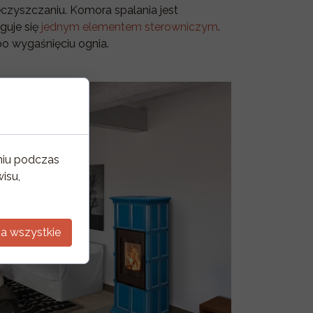
zyszczaniu. Komora spalania jest
guje się
jednym elementem sterowniczym
.
po wygaśnięciu ognia.
niu podczas
isu,
a wszystkie