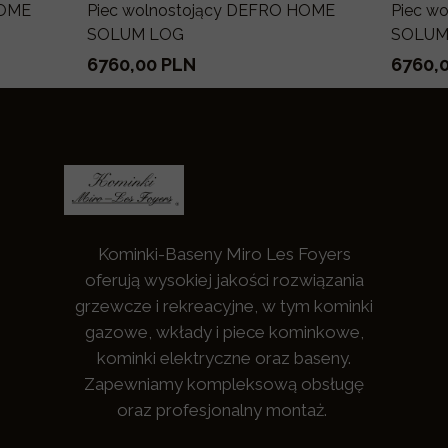
HOME
Piec wolnostojący DEFRO HOME
Piec w
SOLUM LOG
SOLU
6760,00 PLN
6760,
Kominki-Baseny Miro Les Foyers
oferują wysokiej jakości rozwiązania
grzewcze i rekreacyjne, w tym kominki
gazowe, wkłady i piece kominkowe,
kominki elektryczne oraz baseny.
Zapewniamy kompleksową obsługę
oraz profesjonalny montaż.