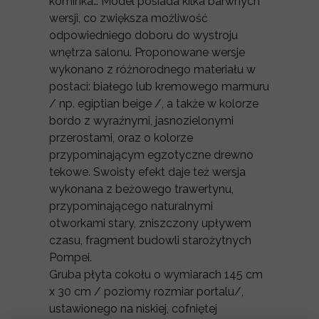
kominka… Model posiada kilka barwnych
wersji, co zwiększa możliwość
odpowiedniego doboru do wystroju
wnętrza salonu. Proponowane wersje
wykonano z różnorodnego materiału w
postaci: białego lub kremowego marmuru
/ np. egiptian beige /, a także w kolorze
bordo z wyraźnymi, jasnozielonymi
przerostami, oraz o kolorze
przypominającym egzotyczne drewno
tekowe. Swoisty efekt daje też wersja
wykonana z beżowego trawertynu,
przypominającego naturalnymi
otworkami stary, zniszczony upływem
czasu, fragment budowli starożytnych
Pompei.
Gruba płyta cokołu o wymiarach 145 cm
x 30 cm / poziomy rozmiar portalu/,
ustawionego na niskiej, cofniętej