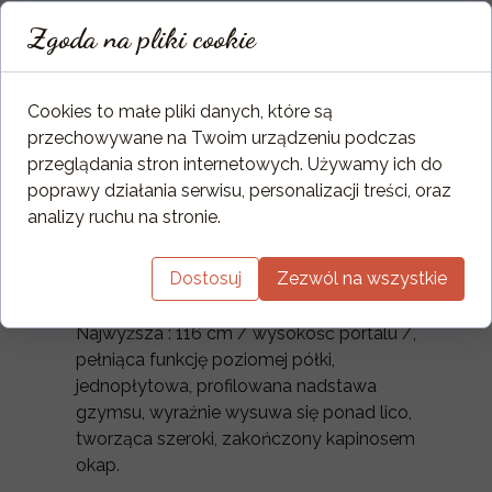
podstopnicy.
Zgoda na pliki cookie
Masywna rama składająca się z
bocznych podpór, związanych takim
samym nadprożem. Profilowane, wypukłe
Cookies to małe pliki danych, które są
czoła podpór płynnie przechodzą
przechowywane na Twoim urządzeniu podczas
ukośnymi połączeniami w identyczne
przeglądania stron internetowych. Używamy ich do
nadproże. Powstała tak główna rama
poprawy działania serwisu, personalizacji treści, oraz
portalu zakończona jest wewnętrzną
analizy ruchu na stronie.
krawędzią podwójnie schodkowanych
profili. Boki portalu zamykają dwie, nie
Dostosuj
Zezwól na wszystkie
widoczne na zdjęciu płyty.
Najwyższa : 116 cm / wysokość portalu /,
pełniąca funkcję poziomej półki,
jednopłytowa, profilowana nadstawa
gzymsu, wyraźnie wysuwa się ponad lico,
tworząca szeroki, zakończony kapinosem
okap.