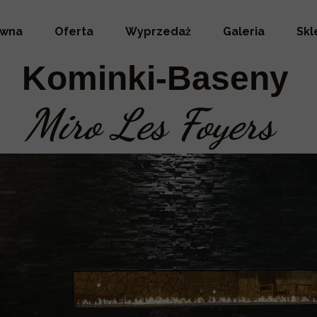
ówna
Oferta
Wyprzedaż
Galeria
Skl
Kominki-Baseny
Miro Les Foyers