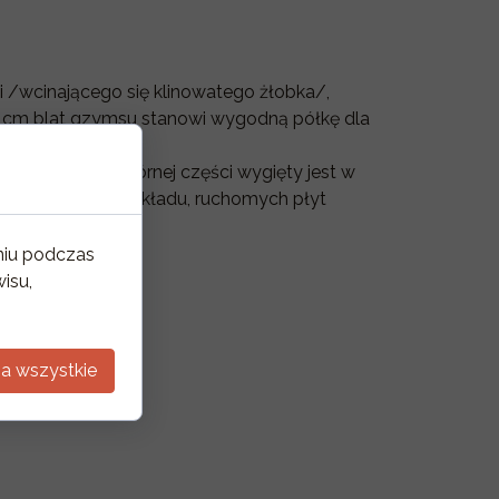
li /wcinającego się klinowatego żłobka/,
30 cm blat gzymsu stanowi wygodną półkę dla
kiem, który w górnej części wygięty jest w
 dosuniętych do wkładu, ruchomych płyt
niu podczas
isu,
a wszystkie