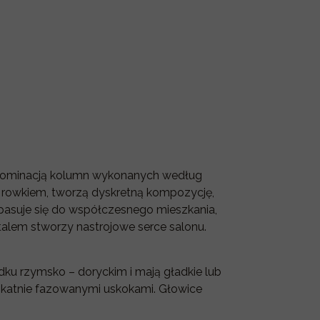
z dominacją kolumn wykonanych według
m rowkiem, tworzą dyskretną kompozycję,
wpasuje się do współczesnego mieszkania,
alem stworzy nastrojowe serce salonu.
u rzymsko – doryckim i mają gładkie lub
likatnie fazowanymi uskokami. Głowice