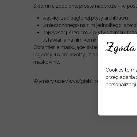
Skromnie zdobione, proste nadproże – w post
wąskiej, zaokrąglonej płyty architrawu,
umieszczonego na nim jednolitego, szerok
najwyższej /120 cm / płyty gzymsu, faz
ustawiania na nim kominkowych ozdób…
Zgoda 
Obramienie maskujące, składające się ze stał
łagodny łuk archiwolty , z podpierającego w
maskownic.
Cookies to m
przeglądania 
Wymiary (szer/wys/głęb): 158 x 120 x 30cm
personalizacji