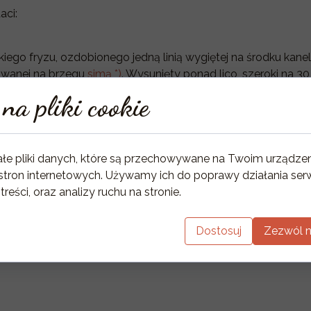
aci:
iego fryzu, ozdobionego jedną linią wygiętej na środku kane
owanej na brzegu
simą *)
. Wysunięty ponad lico, szeroki na 
na pliki cookie
ych płyt ramy maskownicy, zdobionej szerokim, wypukłym wał
kład grzewczy, mniejszego od cokołu progu stylobatu oraz z
ałe pliki danych, które są przechowywane na Twoim urządze
stron internetowych. Używamy ich do poprawy działania serw
 treści, oraz analizy ruchu na stronie.
Dostosuj
Zezwól n