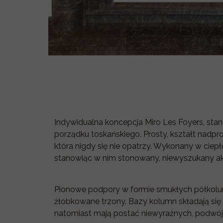
Indywidualna koncepcja Miro Les Foyers, sta
porządku toskańskiego. Prosty, kształt nadp
która nigdy się nie opatrzy. Wykonany w cie
stanowiąc w nim stonowany, niewyszukany ak
Pionowe podpory w formie smukłych półkolum
żłobkowane trzony. Bazy kolumn składają się
natomiast mają postać niewyraźnych, podwójn