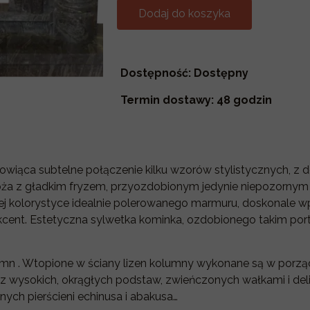
Dodaj do koszyka
Dostępność: Dostępny
Termin dostawy: 48 godzin
nowiąca subtelne połączenie kilku wzorów stylistycznych, 
roża z gładkim fryzem, przyozdobionym jedynie niepozorny
płej kolorystyce idealnie polerowanego marmuru, doskonale 
cent. Estetyczna sylwetka kominka, ozdobionego takim port
n . Wtopione w ściany lizen kolumny wykonane są w porządk
 z wysokich, okrągłych podstaw, zwieńczonych wałkami i de
ych pierścieni echinusa i abakusa…