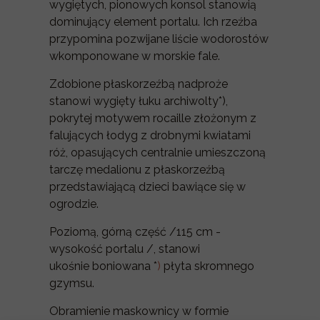
wygiętych, pionowych konsol stanowią
dominujący element portalu. Ich rzeźba
przypomina pozwijane liście wodorostów
wkomponowane w morskie fale.
Zdobione płaskorzeźbą nadproże
stanowi wygięty łuku
archiwolty*)
,
pokrytej motywem rocaille złożonym z
falujących łodyg z drobnymi kwiatami
róż, opasujących centralnie umieszczoną
tarczę medalionu z płaskorzeźbą
przedstawiającą dzieci bawiące się w
ogrodzie.
Poziomą, górną część /115 cm -
wysokość portalu /, stanowi
ukośnie
boniowana *
)
płyta skromnego
gzymsu.
Obramienie maskownicy w formie