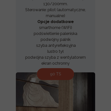
130/200mm.
Sterowanie: pilot (automatyczne,
manualne)
Opcje dodatkowe
smarthome (WiFi)
podświetlenie paleniska
podwójny palnik
szyba antyrefleksyjna
lustro tył
podwójna szyba z wentylatorem
ekran ochronny
90 TS