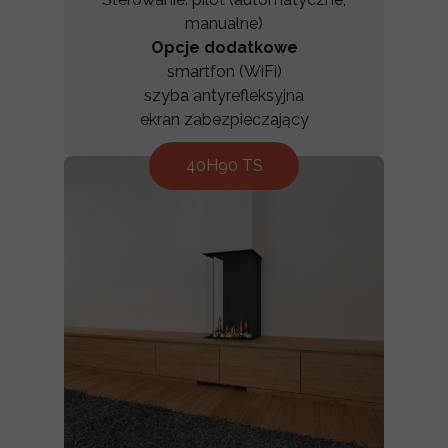
manualne)
Opcje dodatkowe
smartfon (WiFi)
szyba antyrefleksyjna
ekran zabezpieczający
40H90 TS