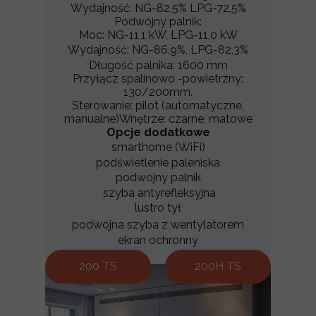
Wydajność: NG-82,5% LPG-72,5%
Podwójny palnik:
Moc: NG-11,1 kW, LPG-11,0 kW
Wydajność: NG-86,9%, LPG-82,3%
Długość palnika: 1600 mm
Przyłącz spalinowo -powietrzny:
130/200mm.
Sterowanie: pilot (automatyczne,
manualne)Wnętrze: czarne, matowe
Opcje dodatkowe
smarthome (WiFi)
podświetlenie paleniska
podwójny palnik
szyba antyrefleksyjna
lustro tył
podwójna szyba z wentylatorem
ekran ochronny
200 TS
200H TS