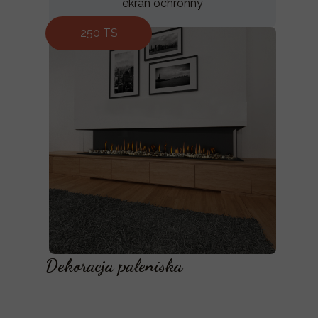
ekran ochronny
250 TS
Dekoracja paleniska