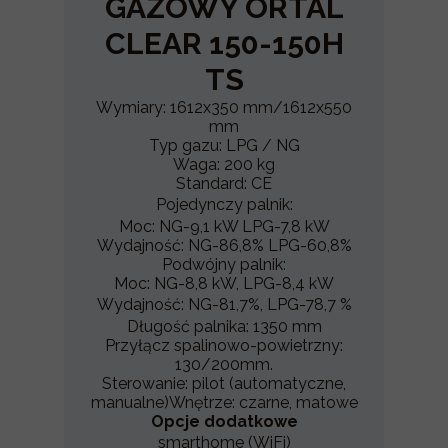
GAZOWY ORTAL
CLEAR 150-150H
TS
Wymiary: 1612x350 mm/1612x550
mm
Typ gazu: LPG / NG
Waga: 200 kg
Standard: CE
Pojedynczy palnik:
Moc: NG-9,1 kW LPG-7,8 kW
Wydajność: NG-86,8% LPG-60,8%
Podwójny palnik:
Moc: NG-8,8 kW, LPG-8,4 kW
Wydajność: NG-81,7%, LPG-78,7 %
Długość palnika: 1350 mm
Przyłącz spalinowo-powietrzny:
130/200mm.
Sterowanie: pilot (automatyczne,
manualne)Wnętrze: czarne, matowe
Opcje dodatkowe
smarthome (WiFi)