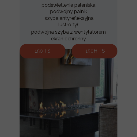
podświetlenie paleniska
podwójny palnik
szyba antyrefleksyjna
lustro tył
podwójna szyba z wentylatorem
ekran ochronny
150 TS
150H TS