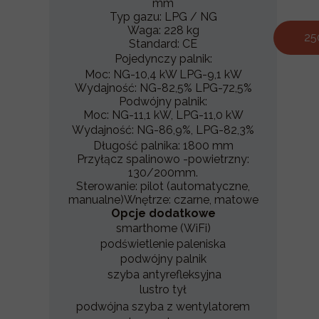
mm
Typ gazu: LPG / NG
Waga: 228 kg
25
Standard: CE
Pojedynczy palnik:
Moc: NG-10,4 kW LPG-9,1 kW
Wydajność: NG-82,5% LPG-72,5%
Podwójny palnik:
Moc: NG-11,1 kW, LPG-11,0 kW
Wydajność: NG-86,9%, LPG-82,3%
Długość palnika: 1800 mm
Przyłącz spalinowo -powietrzny:
130/200mm.
Sterowanie: pilot (automatyczne,
manualne)Wnętrze: czarne, matowe
Opcje dodatkowe
smarthome (WiFi)
podświetlenie paleniska
podwójny palnik
szyba antyrefleksyjna
lustro tył
podwójna szyba z wentylatorem