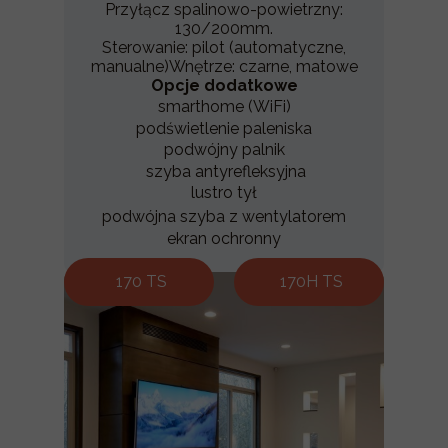
Przyłącz spalinowo-powietrzny:
130/200mm.
Sterowanie: pilot (automatyczne,
manualne)Wnętrze: czarne, matowe
Opcje dodatkowe
smarthome (WiFi)
podświetlenie paleniska
podwójny palnik
szyba antyrefleksyjna
lustro tył
podwójna szyba z wentylatorem
ekran ochronny
170 TS
170H TS