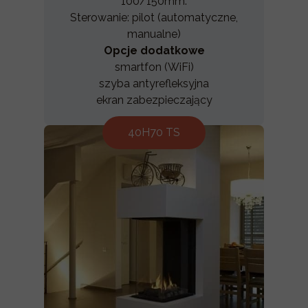
100/150mm.
Sterowanie: pilot (automatyczne,
manualne)
Opcje dodatkowe
smartfon (WiFi)
szyba antyrefleksyjna
ekran zabezpieczający
40H70 TS