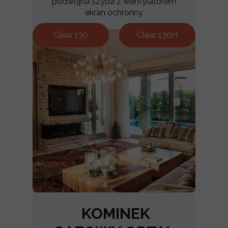
podwójna szyba z wentylatorem
ekran ochronny
Clear 130
Clear 130H
KOMINEK