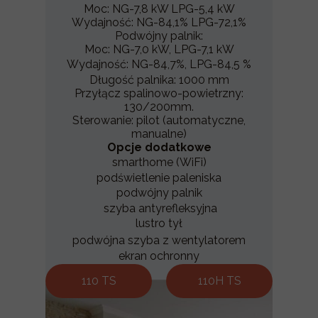
Moc: NG-7,8 kW LPG-5,4 kW
Wydajność: NG-84,1% LPG-72,1%
Podwójny palnik:
Moc: NG-7,0 kW, LPG-7,1 kW
Wydajność: NG-84,7%, LPG-84,5 %
Długość palnika: 1000 mm
Przyłącz spalinowo-powietrzny:
130/200mm.
Sterowanie: pilot (automatyczne,
manualne)
Opcje dodatkowe
smarthome (WiFi)
podświetlenie paleniska
podwójny palnik
szyba antyrefleksyjna
lustro tył
podwójna szyba z wentylatorem
ekran ochronny
110 TS
110H TS