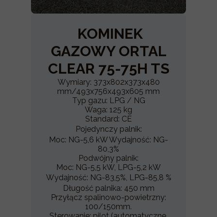
KOMINEK
GAZOWY ORTAL
CLEAR 75-75H TS
Wymiary: 373x802x373x480
mm/493x756x493x605 mm
Typ gazu: LPG / NG
Waga: 125 kg
Standard: CE
Pojedynczy palnik:
Moc: NG-5,6 kW Wydajność: NG-
80,3%
Podwójny palnik:
Moc: NG-5,5 kW, LPG-5,2 kW
Wydajność: NG-83,5%, LPG-85,8 %
Długość palnika: 450 mm
Przyłącz spalinowo-powietrzny:
100/150mm.
Sterowanie: pilot (automatyczne,