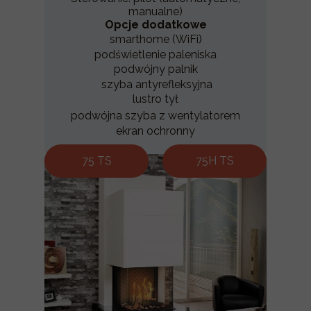
manualne)
Opcje dodatkowe
smarthome (WiFi)
podświetlenie paleniska
podwójny palnik
szyba antyrefleksyjna
lustro tył
podwójna szyba z wentylatorem
ekran ochronny
75 TS
75H TS