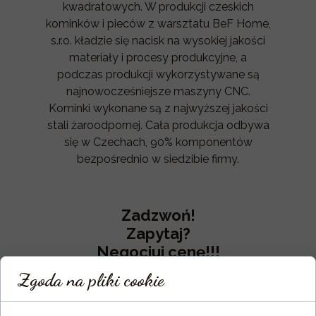
kwadratowych. W produkcji czeskich
kominków i pieców z warsztatu BeF Home,
s.r.o. kładzie się nacisk na wysokiej jakości
materiały i procesy produkcyjne, a
podczas produkcji wykorzystywane są
najnowocześniejsze maszyny CNC.
Kominki wykonane są z najwyższej jakości
stali żaroodpornej. Cała produkcja odbywa
się w Czechach, 90% komponentów
bezpośrednio w siedzibie firmy.
Zadzwoń!
Zapytaj?
Negocjuj cenę!!!
tel. 512 283 437, 513 100 336
Zgoda na pliki cookie