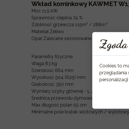
Wkład kominkowy KAWMET W13A
Moc 11,5 kW
Sprawność cieplna 74 %
Zdolność grzewcza 115m² / 288m³
Materiał Żeliwo
Opał Zalecane sezonowane drewno liściaste 
Zgoda 
Parametry fizyczne
Waga 83 kg
Cookies to m
Szerokość 664 mm
przeglądania 
Wysokość 504 (625) mm
personalizacji
Głębokość 350 mm
Wymiary szyby głównej - L / H / W504 / 31
Średnica przewodu dymowego 200 mm
Max długość polan 55 cm
Minimalne pole kratek wlotowych / wylotow