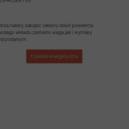
 EKOPROJEKTU✓
rza należy zakupić żeliwny dolot powietrza
ażdego wkładu zarówno waga jak i wymiary
 od podanych
Etykieta energetyczna