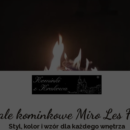
ale kominkowe Miro Les F
Styl, kolor i wzór dla każdego wnętrza