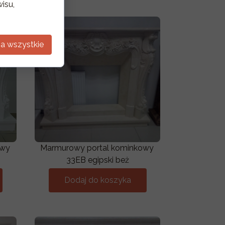
isu,
a wszystkie
owy
Marmurowy portal kominkowy
33EB egipski beż
Dodaj do koszyka