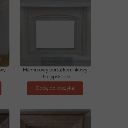
owy
Marmurowy portal kominkowy
16 egipski beż
Dodaj do koszyka