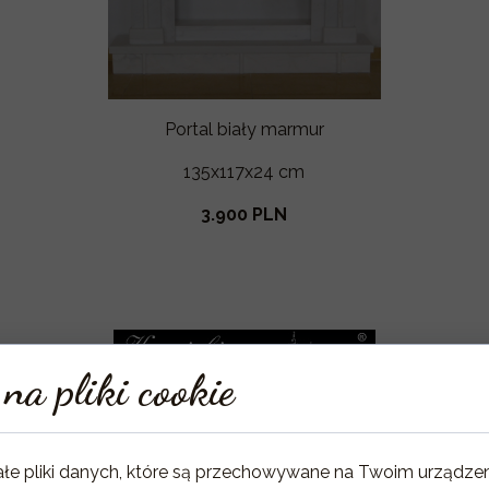
Portal biały marmur
135x117x24 cm
3.900 PLN
na pliki cookie
le Kominkowe -Miro Les 
ałe pliki danych, które są przechowywane na Twoim urządze