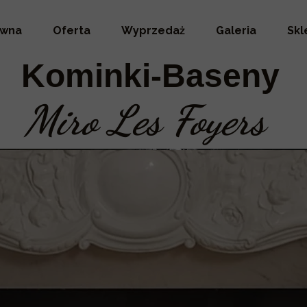
ówna
Oferta
Wyprzedaż
Galeria
Skl
Kominki-Baseny
Miro Les Foyers