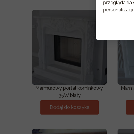
przeglądania 
personalizacji
Marmurowy portal kominkowy
Marmu
35W biały
Dodaj do koszyka