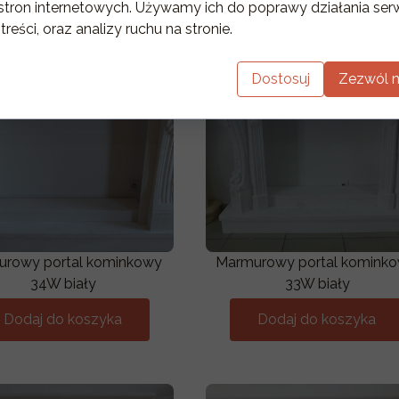
stron internetowych. Używamy ich do poprawy działania serw
 treści, oraz analizy ruchu na stronie.
Dostosuj
Zezwól n
rowy portal kominkowy
Marmurowy portal komink
34W biały
33W biały
Dodaj do koszyka
Dodaj do koszyka